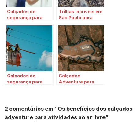
Calçados de
Trilhas incríveis em
segurança para
São Paulo para
mulheres: como
caminhadas e
escolher o ideal
ciclismo
Calçados de
Calçados
segurança para
Adventure para
trabalhadores em
Trilhas: O que
áreas com risco de
Considerar?
queda
2 comentários em “Os benefícios dos calçados
adventure para atividades ao ar livre”