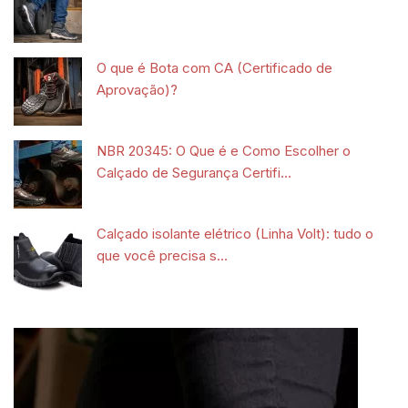
O que é Bota com CA (Certificado de
Aprovação)?
NBR 20345: O Que é e Como Escolher o
Calçado de Segurança Certifi...
Calçado isolante elétrico (Linha Volt): tudo o
que você precisa s...