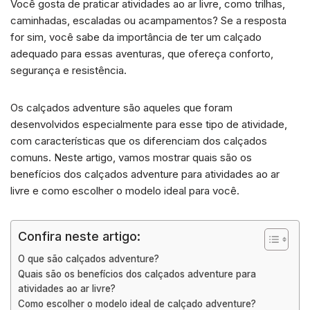
Você gosta de praticar atividades ao ar livre, como trilhas,
a
n
c
a
a
caminhadas, escaladas ou acampamentos? Se a resposta
t
k
e
i
r
for sim, você sabe da importância de ter um calçado
s
e
b
l
e
adequado para essas aventuras, que ofereça conforto,
A
d
o
segurança e resistência.
p
I
o
p
n
k
Os calçados adventure são aqueles que foram
desenvolvidos especialmente para esse tipo de atividade,
com características que os diferenciam dos calçados
comuns. Neste artigo, vamos mostrar quais são os
benefícios dos calçados adventure para atividades ao ar
livre e como escolher o modelo ideal para você.
Confira neste artigo:
O que são calçados adventure?
Quais são os benefícios dos calçados adventure para
atividades ao ar livre?
Como escolher o modelo ideal de calçado adventure?