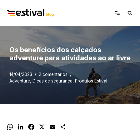
Avançar
para
o
conteúdo
Os benefícios dos calçados
adventure para atividades ao ar livre
14/04/2023
2 comentários
Adventure
,
Dicas de segurança
,
Produtos Estival
W
L
F
X
E
S
h
i
a
m
h