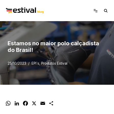
Avançar
para
o
conteúdo
Estamos no maior polo calçadista
do Brasil!
25/10/2023
EPI´s
,
Produtos Estival
W
L
F
X
E
S
h
i
a
m
h