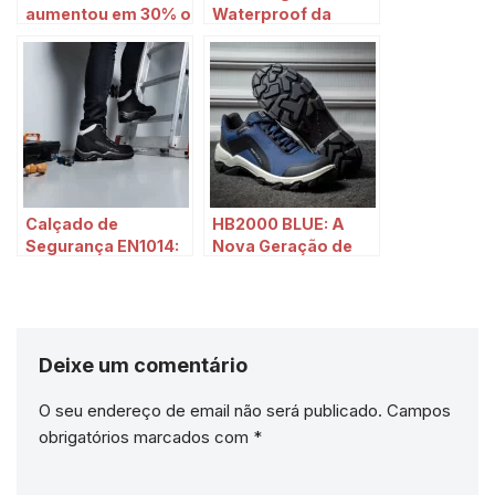
aumentou em 30% o
Waterproof da
número de mortes e
Estival: Mantendo
acidentes de
seus pés secos e
trabalho
seguros
Calçado de
HB2000 BLUE: A
Segurança EN1014:
Nova Geração de
Essencial para
Calçados de
Eletricistas
Segurança
Deixe um comentário
O seu endereço de email não será publicado.
Campos
obrigatórios marcados com
*