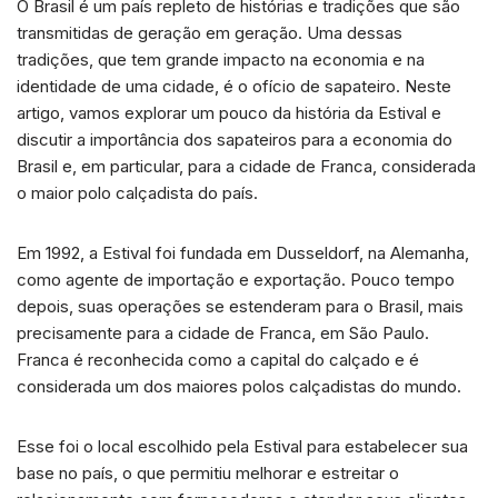
O Brasil é um país repleto de histórias e tradições que são
a
n
c
a
a
transmitidas de geração em geração. Uma dessas
t
k
e
i
r
tradições, que tem grande impacto na economia e na
s
e
b
l
e
identidade de uma cidade, é o ofício de sapateiro. Neste
A
d
o
artigo, vamos explorar um pouco da história da Estival e
p
I
o
discutir a importância dos sapateiros para a economia do
p
n
k
Brasil e, em particular, para a cidade de Franca, considerada
o maior polo calçadista do país.
Em 1992, a Estival foi fundada em Dusseldorf, na Alemanha,
como agente de importação e exportação. Pouco tempo
depois, suas operações se estenderam para o Brasil, mais
precisamente para a cidade de Franca, em São Paulo.
Franca é reconhecida como a capital do calçado e é
considerada um dos maiores polos calçadistas do mundo.
Esse foi o local escolhido pela Estival para estabelecer sua
base no país, o que permitiu melhorar e estreitar o