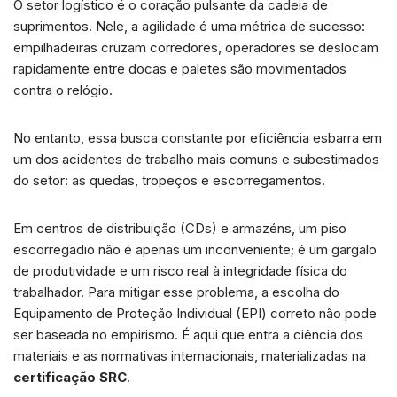
O setor logístico é o coração pulsante da cadeia de
a
n
c
a
a
suprimentos. Nele, a agilidade é uma métrica de sucesso:
t
k
e
i
r
empilhadeiras cruzam corredores, operadores se deslocam
s
e
b
l
e
rapidamente entre docas e paletes são movimentados
A
d
o
contra o relógio.
p
I
o
p
n
k
No entanto, essa busca constante por eficiência esbarra em
um dos acidentes de trabalho mais comuns e subestimados
do setor: as quedas, tropeços e escorregamentos.
Em centros de distribuição (CDs) e armazéns, um piso
escorregadio não é apenas um inconveniente; é um gargalo
de produtividade e um risco real à integridade física do
trabalhador. Para mitigar esse problema, a escolha do
Equipamento de Proteção Individual (EPI) correto não pode
ser baseada no empirismo. É aqui que entra a ciência dos
materiais e as normativas internacionais, materializadas na
certificação SRC
.