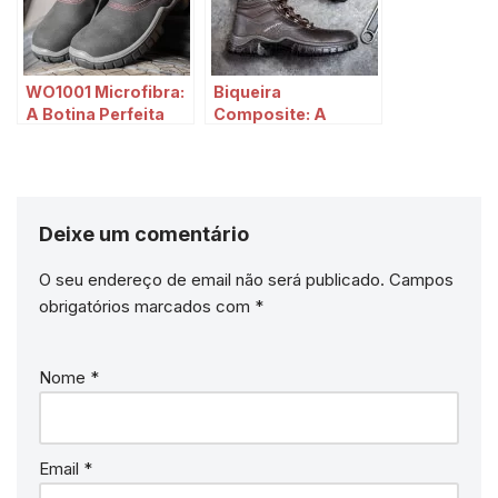
WO1001 Microfibra:
Biqueira
A Botina Perfeita
Composite: A
para Construção
Melhor Tecnologia
Civil
para Calçados de
Segurança
Deixe um comentário
O seu endereço de email não será publicado.
Campos
obrigatórios marcados com
*
Nome
*
Email
*