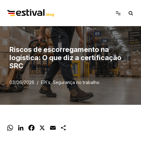
Avançar
para
o
conteúdo
Riscos de escorregamento na
logística: O que diz a certificação
SRC
03/06/2026
EPI´s
,
Segurança no trabalho
W
L
F
X
E
S
h
i
a
m
h