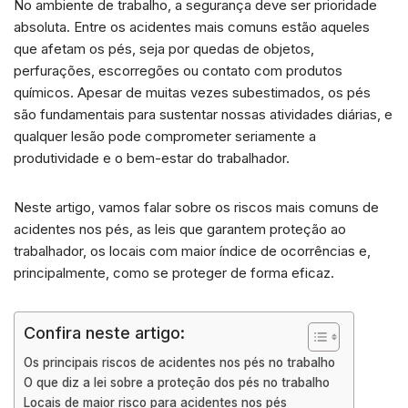
No ambiente de trabalho, a segurança deve ser prioridade
a
n
c
a
a
absoluta. Entre os acidentes mais comuns estão aqueles
t
k
e
i
r
que afetam os pés, seja por quedas de objetos,
s
e
b
l
e
perfurações, escorregões ou contato com produtos
A
d
o
químicos. Apesar de muitas vezes subestimados, os pés
p
I
o
são fundamentais para sustentar nossas atividades diárias, e
p
n
k
qualquer lesão pode comprometer seriamente a
produtividade e o bem-estar do trabalhador.
Neste artigo, vamos falar sobre os riscos mais comuns de
acidentes nos pés, as leis que garantem proteção ao
trabalhador, os locais com maior índice de ocorrências e,
principalmente, como se proteger de forma eficaz.
Confira neste artigo:
Os principais riscos de acidentes nos pés no trabalho
O que diz a lei sobre a proteção dos pés no trabalho
Locais de maior risco para acidentes nos pés