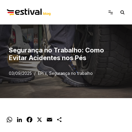
Avançar
para
o
conteúdo
Segurança no Trabalho: Como
Evitar Acidentes nos Pés
03/09/2025
EPI´s
,
Segurança no trabalho
W
L
F
X
E
S
h
i
a
m
h