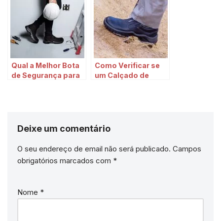
Segurança no
segurança
Trabalho
Qual a Melhor Bota
Como Verificar se
de Segurança para
um Calçado de
Eletricista?
Segurança é
Aprovado pela NR e
Tem C.A Válido?
Deixe um comentário
O seu endereço de email não será publicado.
Campos
obrigatórios marcados com
*
Nome
*