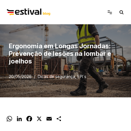
Avançar
para
o
conteúdo
Ergonomia em Longas Jornadas:
Prevenção de lesões na lombar e
joelhos
20/05/2026
Dicas de segurança
,
EPI´s
W
L
F
X
E
S
h
i
a
m
h