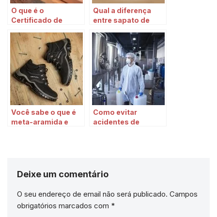
O que é o
Qual a diferença
Certificado de
entre sapato de
Aprovação (C.A)?
segurança para
eletricista e
antiestáticos-
dissipativos?
Você sabe o que é
Como evitar
meta-aramida e
acidentes de
como ela te dá mais
trabalho na
segurança no
indústria química?
trabalho?
Deixe um comentário
O seu endereço de email não será publicado.
Campos
obrigatórios marcados com
*