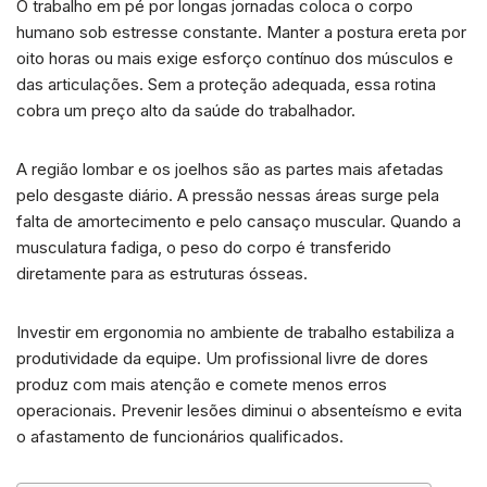
O trabalho em pé por longas jornadas coloca o corpo
a
n
c
a
a
humano sob estresse constante. Manter a postura ereta por
t
k
e
i
r
oito horas ou mais exige esforço contínuo dos músculos e
s
e
b
l
e
das articulações. Sem a proteção adequada, essa rotina
A
d
o
cobra um preço alto da saúde do trabalhador.
p
I
o
p
n
k
A região lombar e os joelhos são as partes mais afetadas
pelo desgaste diário. A pressão nessas áreas surge pela
falta de amortecimento e pelo cansaço muscular. Quando a
musculatura fadiga, o peso do corpo é transferido
diretamente para as estruturas ósseas.
Investir em ergonomia no ambiente de trabalho estabiliza a
produtividade da equipe. Um profissional livre de dores
produz com mais atenção e comete menos erros
operacionais. Prevenir lesões diminui o absenteísmo e evita
o afastamento de funcionários qualificados.